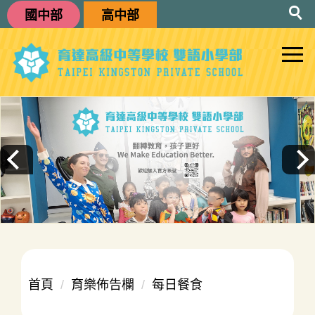
跳
國中部
高中部
到
主
要
內
容
區
首頁
育樂佈告欄
每日餐食