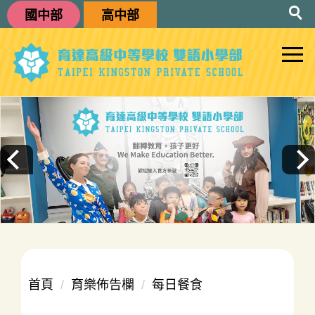
跳
國中部
高中部
到
主
要
內
容
區
首頁
育樂佈告欄
每日餐食