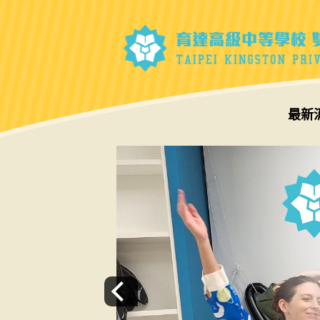
跳
到
主
要
內
容
最新
區