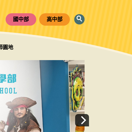
國中部
高中部
師園地