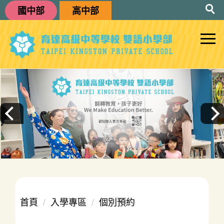
跳
國中部
高中部
到
主
要
內
容
區
首頁
入學專區
個別預約